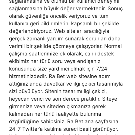
sağlanmasına ve olumlu bir kullanıcı deneyimi
sağlanmasına büyük değer vermektedir. Sonuç
olarak güvenliğe öncelik veriyoruz ve tüm
kullanıcı geri bildirimlerini kapsamlı bir şekilde
değerlendiriyoruz. Web siteleri aracılığıyla
gerçek zamanlı yardım sunarak sorunları daha
verimli bir şekilde çözmeye çalışıyorlar. Normal
çalışma saatlerimize ek olarak, canlı destek
ekibimiz her türlü soru veya endişeniz
konusunda size yardımcı olmak için 7/24
hizmetinizdedir. Ra Bet web sitesine adım
attığınız anda davetkar ve ilgi çekici tasarımıyla
sizi büyülüyor. Sitenin tasarımı ilgi çekici,
heyecan verici ve son derece pratiktir. Siteye
girmenize veya siteden çıkmanıza gerek
kalmadan her türlü faaliyette bulunma
özgürlüğüne sahipsiniz. Ra Bet ana sayfasına
24-7 Twitter’a katılma süreci basit görünüyor.