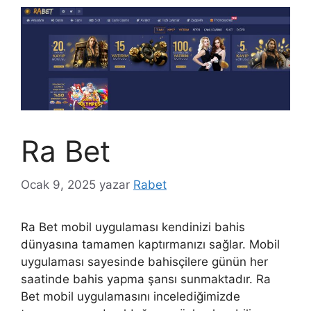
Ra Bet
Ocak 9, 2025
yazar
Rabet
Ra Bet mobil uygulaması kendinizi bahis
dünyasına tamamen kaptırmanızı sağlar. Mobil
uygulaması sayesinde bahisçilere günün her
saatinde bahis yapma şansı sunmaktadır. Ra
Bet mobil uygulamasını incelediğimizde