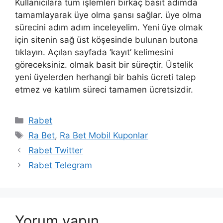
Kullanıcılara tüm işlemleri birkaç basit adımda
tamamlayarak üye olma şansı sağlar. üye olma
sürecini adım adım inceleyelim. Yeni üye olmak
için sitenin sağ üst köşesinde bulunan butona
tıklayın. Açılan sayfada ‘kayıt’ kelimesini
göreceksiniz. olmak basit bir süreçtir. Üstelik
yeni üyelerden herhangi bir bahis ücreti talep
etmez ve katılım süreci tamamen ücretsizdir.
Kategoriler
Rabet
Etiketler
Ra Bet
,
Ra Bet Mobil Kuponlar
Rabet Twitter
Rabet Telegram
Yorum yapın