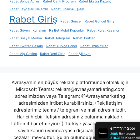
Rabet Bonus Adres
Rabet Canlı Program
Rabet Ekstra Kazanç
Rabet Faydaları Nelerdir
Rabet Finansal İşlem
Rabet Giriş
Rabet Güncel
Rabet Güncel Giriş
Rabet Güvenli Kullanım
Ra Bet Mobil Kuponlar
Rabet Rulet Kazancı
Rabet Sosyal Medya
Rabet Telegram
Rabet Twitter
Rabet Twitter Hesabı
Rabet Türkçe Poker
Rabet Uzun Yıllar
Rabet Vip Casino
Rabet Yeni Giriş
Rabet Şikayet
Avrasya'nın en büyük reklam platformunda olmak için
Microsoft Teams:
reklam@avrasyamarketing.com
adresimizden veya Telegram: @Avrasyamarketing
adresimizden irtibat kurabilirsiniz. (Tek iletişim
adreslerimiz teams / telegram ve mail adresimizdir.
Harici hiçbir iletişim adresimiz bulunmamaktadır.
Lütfen itibar etmeyiniz.) Türkiye yasalarına göre 7258
sayılı kanun uyarınca yasa dışı bahis oynamanın
cezaları mevcuttur. Şu an bulunduğunuz site hiç bir