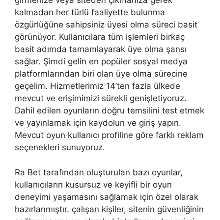
girmenize veya siteden çıkmanıza gerek
kalmadan her türlü faaliyette bulunma
özgürlüğüne sahipsiniz üyesi olma süreci basit
görünüyor. Kullanıcılara tüm işlemleri birkaç
basit adımda tamamlayarak üye olma şansı
sağlar. Şimdi gelin en popüler sosyal medya
platformlarından biri olan üye olma sürecine
geçelim. Hizmetlerimiz 14’ten fazla ülkede
mevcut ve erişimimizi sürekli genişletiyoruz.
Dahil edilen oyunların doğru temsilini test etmek
ve yayınlamak için kaydolun ve giriş yapın.
Mevcut oyun kullanıcı profiline göre farklı reklam
seçenekleri sunuyoruz.
Ra Bet tarafından oluşturulan bazı oyunlar,
kullanıcıların kusursuz ve keyifli bir oyun
deneyimi yaşamasını sağlamak için özel olarak
hazırlanmıştır. çalışan kişiler, sitenin güvenliğinin