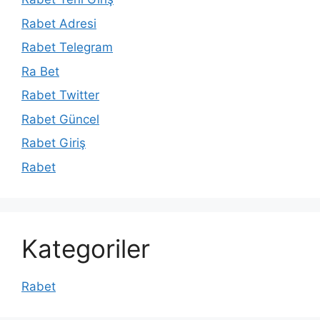
Rabet Adresi
Rabet Telegram
Ra Bet
Rabet Twitter
Rabet Güncel
Rabet Giriş
Rabet
Kategoriler
Rabet