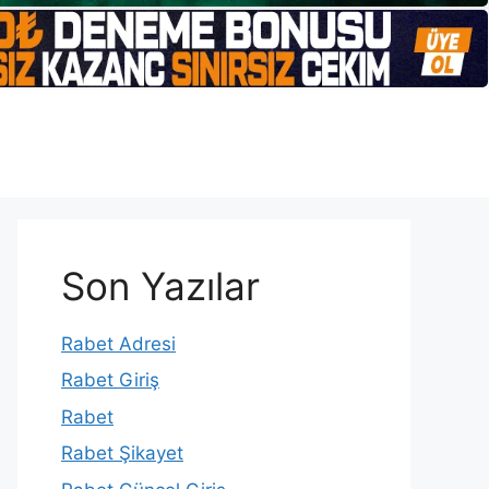
Son Yazılar
Rabet Adresi
Rabet Giriş
Rabet
Rabet Şikayet