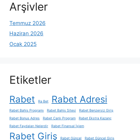
Arşivler
Temmuz 2026
Haziran 2026
Ocak 2025
Etiketler
Rabet
Rabet Adresi
Ra Bet
Rabet Bahis Programı
Rabet Bahis Sitesi
Rabet Benzersiz Giriş
Rabet Bonus Adres
Rabet Canlı Program
Rabet Ekstra Kazanç
Rabet Faydaları Nelerdir
Rabet Finansal İşlem
Rabet Giriş
Rabet Güncel
Rabet Güncel Giriş