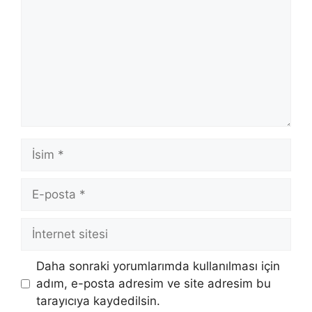
İsim
E-
posta
İnternet
sitesi
Daha sonraki yorumlarımda kullanılması için
adım, e-posta adresim ve site adresim bu
tarayıcıya kaydedilsin.