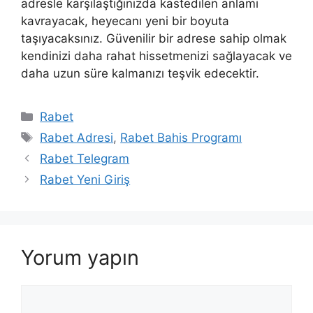
adresle karşılaştığınızda kastedilen anlamı
kavrayacak, heyecanı yeni bir boyuta
taşıyacaksınız. Güvenilir bir adrese sahip olmak
kendinizi daha rahat hissetmenizi sağlayacak ve
daha uzun süre kalmanızı teşvik edecektir.
Kategoriler
Rabet
Etiketler
Rabet Adresi
,
Rabet Bahis Programı
Rabet Telegram
Rabet Yeni Giriş
Yorum yapın
Yorum