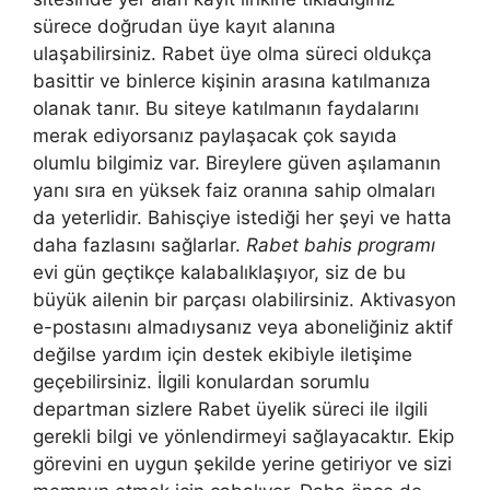
sürece doğrudan üye kayıt alanına
ulaşabilirsiniz. Rabet üye olma süreci oldukça
basittir ve binlerce kişinin arasına katılmanıza
olanak tanır. Bu siteye katılmanın faydalarını
merak ediyorsanız paylaşacak çok sayıda
olumlu bilgimiz var. Bireylere güven aşılamanın
yanı sıra en yüksek faiz oranına sahip olmaları
da yeterlidir. Bahisçiye istediği her şeyi ve hatta
daha fazlasını sağlarlar.
Rabet bahis programı
evi gün geçtikçe kalabalıklaşıyor, siz de bu
büyük ailenin bir parçası olabilirsiniz. Aktivasyon
e-postasını almadıysanız veya aboneliğiniz aktif
değilse yardım için destek ekibiyle iletişime
geçebilirsiniz. İlgili konulardan sorumlu
departman sizlere Rabet üyelik süreci ile ilgili
gerekli bilgi ve yönlendirmeyi sağlayacaktır. Ekip
görevini en uygun şekilde yerine getiriyor ve sizi