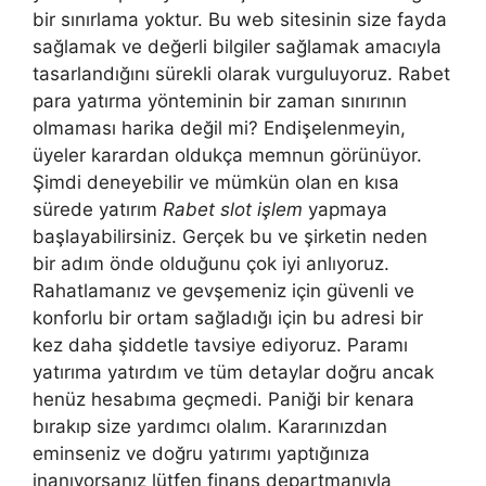
bir sınırlama yoktur. Bu web sitesinin size fayda
sağlamak ve değerli bilgiler sağlamak amacıyla
tasarlandığını sürekli olarak vurguluyoruz. Rabet
para yatırma yönteminin bir zaman sınırının
olmaması harika değil mi? Endişelenmeyin,
üyeler karardan oldukça memnun görünüyor.
Şimdi deneyebilir ve mümkün olan en kısa
sürede yatırım
Rabet slot işlem
yapmaya
başlayabilirsiniz. Gerçek bu ve şirketin neden
bir adım önde olduğunu çok iyi anlıyoruz.
Rahatlamanız ve gevşemeniz için güvenli ve
konforlu bir ortam sağladığı için bu adresi bir
kez daha şiddetle tavsiye ediyoruz. Paramı
yatırıma yatırdım ve tüm detaylar doğru ancak
henüz hesabıma geçmedi. Paniği bir kenara
bırakıp size yardımcı olalım. Kararınızdan
eminseniz ve doğru yatırımı yaptığınıza
inanıyorsanız lütfen finans departmanıyla