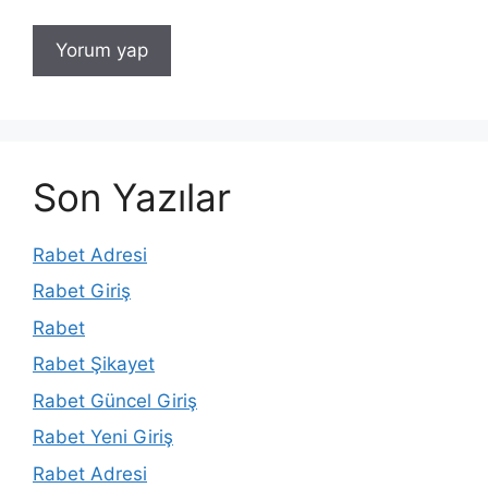
Son Yazılar
Rabet Adresi
Rabet Giriş
Rabet
Rabet Şikayet
Rabet Güncel Giriş
Rabet Yeni Giriş
Rabet Adresi