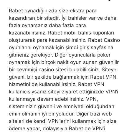
Rabet oynadığınızda size ekstra para
kazandıran bir sitedir. İyi bahisler var ve daha
fazla oynarsanız daha fazla para
kazanabilirsiniz. Rabet mobil bahis kuponları
oluşturarak para kazanabilirsiniz. Rabet Casino
oyunlarını oynamak için şimdi giriş sayfasına
gitmeniz gerekiyor. Diğer oyuncularla poker
oynamak için birçok nakit oyun sunan güvenilir
bir çevrimiçi casino sitesi bulabilirsiniz. Siteye
güvenli bir şekilde bağlanmak için Rabet VPN
hizmetini de kullanabilirsiniz. Rabet VPN
kullanıcısıysanız siteyi ziyaret ettiğinizde VPN’i
kullanmaya devam edebilirsiniz. VPN,
sisteminizin güvenli ve emniyetli olduğundan
emin olmanın iyi bir yoludur. Diğer bazı web
siteleri de kendi VPN’lerini kullanmak için size
ödeme yapar, dolayısıyla Rabet de VPN’i