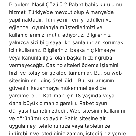
Problemi Nasıl Çözülür? Rabet bahis kurulumu
hizmeti Türkiye’de mevcut olup Almanya’da
yapılmaktadır. Türkiye’nin en iyi ödülleri ve
eğlenceli oyunlarıyla müşterilerimizi ve
kullanıcılarımızı mutlu ediyoruz. Bilgilerinizi
yalnızca sizi bilgisayar korsanlarından korumak
için kullanırız. Bilgilerinizi başka hiç kimseye
veya kanunla ilgisi olan başka hiçbir gruba
vermeyeceğiz. Casino siteleri ödeme işlemini
hızlı ve kolay bir şekilde tamamlar. Bu, bu web
sitesinin en ilginç özelliğidir. Bu, kullanıcının
güvenini kazanmaya mükemmel şekilde
yardımcı olur. Katılmak için 18 yaşında veya
daha büyük olmanız gerekir. Rabet oyun
dünyası hizmetinizdedir. Web sitesinin kullanımı
ve görünümü kolaydır. Bahis sitesine ait
uygulamayı telefonunuza veya tabletinize
indirebilir ve istediğiniz zaman, istediğiniz yerde