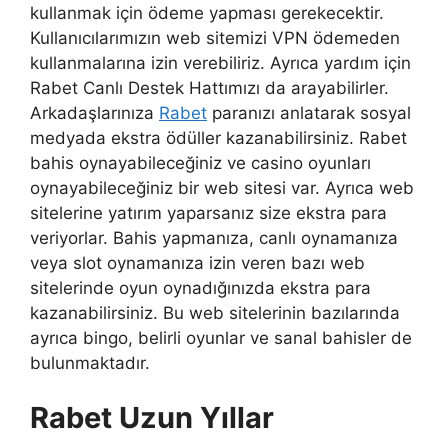
kullanmak için ödeme yapması gerekecektir.
Kullanıcılarımızın web sitemizi VPN ödemeden
kullanmalarına izin verebiliriz. Ayrıca yardım için
Rabet Canlı Destek Hattımızı da arayabilirler.
Arkadaşlarınıza
Rabet
paranızı anlatarak sosyal
medyada ekstra ödüller kazanabilirsiniz. Rabet
bahis oynayabileceğiniz ve casino oyunları
oynayabileceğiniz bir web sitesi var. Ayrıca web
sitelerine yatırım yaparsanız size ekstra para
veriyorlar. Bahis yapmanıza, canlı oynamanıza
veya slot oynamanıza izin veren bazı web
sitelerinde oyun oynadığınızda ekstra para
kazanabilirsiniz. Bu web sitelerinin bazılarında
ayrıca bingo, belirli oyunlar ve sanal bahisler de
bulunmaktadır.
Rabet Uzun Yıllar