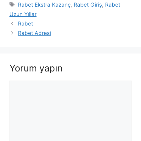
Etiketler
Rabet Ekstra Kazanç
,
Rabet Giriş
,
Rabet
Uzun Yıllar
Rabet
Rabet Adresi
Yorum yapın
Yorum