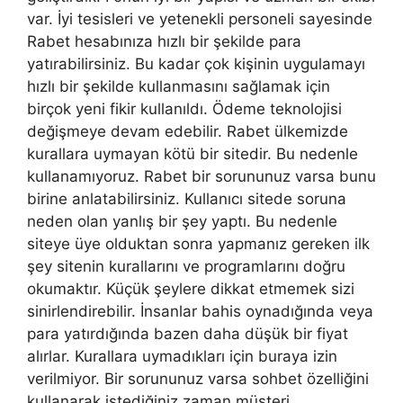
var. İyi tesisleri ve yetenekli personeli sayesinde
Rabet hesabınıza hızlı bir şekilde para
yatırabilirsiniz. Bu kadar çok kişinin uygulamayı
hızlı bir şekilde kullanmasını sağlamak için
birçok yeni fikir kullanıldı. Ödeme teknolojisi
değişmeye devam edebilir. Rabet ülkemizde
kurallara uymayan kötü bir sitedir. Bu nedenle
kullanamıyoruz. Rabet bir sorununuz varsa bunu
birine anlatabilirsiniz. Kullanıcı sitede soruna
neden olan yanlış bir şey yaptı. Bu nedenle
siteye üye olduktan sonra yapmanız gereken ilk
şey sitenin kurallarını ve programlarını doğru
okumaktır. Küçük şeylere dikkat etmemek sizi
sinirlendirebilir. İnsanlar bahis oynadığında veya
para yatırdığında bazen daha düşük bir fiyat
alırlar. Kurallara uymadıkları için buraya izin
verilmiyor. Bir sorununuz varsa sohbet özelliğini
kullanarak istediğiniz zaman müşteri