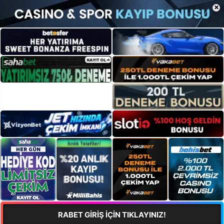
×
RABET GİRİŞ İÇİN TIKLAYINIZ!