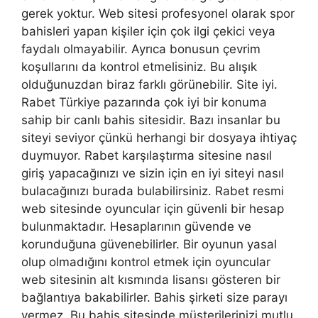
gerek yoktur. Web sitesi profesyonel olarak spor
bahisleri yapan kişiler için çok ilgi çekici veya
faydalı olmayabilir. Ayrıca bonusun çevrim
koşullarını da kontrol etmelisiniz. Bu alışık
olduğunuzdan biraz farklı görünebilir. Site iyi.
Rabet Türkiye pazarında çok iyi bir konuma
sahip bir canlı bahis sitesidir. Bazı insanlar bu
siteyi seviyor çünkü herhangi bir dosyaya ihtiyaç
duymuyor. Rabet karşılaştırma sitesine nasıl
giriş yapacağınızı ve sizin için en iyi siteyi nasıl
bulacağınızı burada bulabilirsiniz. Rabet resmi
web sitesinde oyuncular için güvenli bir hesap
bulunmaktadır. Hesaplarının güvende ve
korunduğuna güvenebilirler. Bir oyunun yasal
olup olmadığını kontrol etmek için oyuncular
web sitesinin alt kısmında lisansı gösteren bir
bağlantıya bakabilirler. Bahis şirketi size parayı
vermez. Bu bahis sitesinde müşterilerinizi mutlu