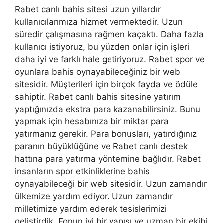
Rabet canlı bahis sitesi uzun yıllardır
kullanıcılarımıza hizmet vermektedir. Uzun
süredir çalışmasına rağmen kaçaktı. Daha fazla
kullanıcı istiyoruz, bu yüzden onlar için işleri
daha iyi ve farklı hale getiriyoruz. Rabet spor ve
oyunlara bahis oynayabileceğiniz bir web
sitesidir. Müşterileri için birçok fayda ve ödüle
sahiptir. Rabet canlı bahis sitesine yatırım
yaptığınızda ekstra para kazanabilirsiniz. Bunu
yapmak için hesabınıza bir miktar para
yatırmanız gerekir. Para bonusları, yatırdığınız
paranın büyüklüğüne ve Rabet canlı destek
hattına para yatırma yöntemine bağlıdır. Rabet
insanların spor etkinliklerine bahis
oynayabileceği bir web sitesidir. Uzun zamandır
ülkemize yardım ediyor. Uzun zamandır
milletimize yardım ederek tesislerimizi
geliştirdik. Fonun iyi bir yapısı ve uzman bir ekibi