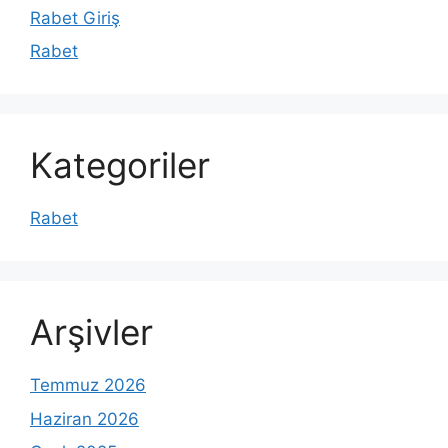
Rabet Giriş
Rabet
Kategoriler
Rabet
Arşivler
Temmuz 2026
Haziran 2026