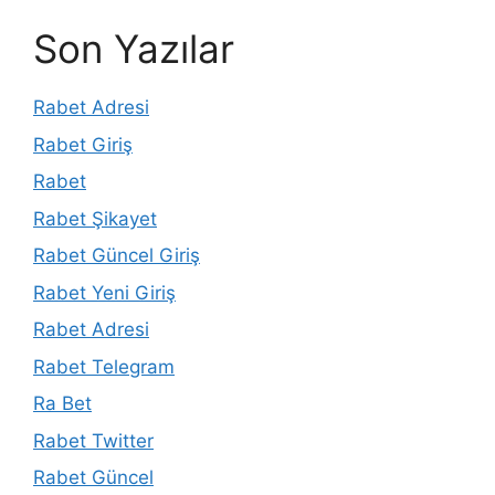
Son Yazılar
Rabet Adresi
Rabet Giriş
Rabet
Rabet Şikayet
Rabet Güncel Giriş
Rabet Yeni Giriş
Rabet Adresi
Rabet Telegram
Ra Bet
Rabet Twitter
Rabet Güncel