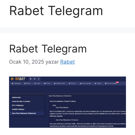
Rabet Telegram
Rabet Telegram
Ocak 10, 2025
yazar
Rabet